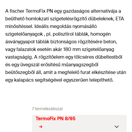
A fischer TermoFix PN egy gazdaságos alternatívája a
beüthető homlokzati szigetelésrögzítő dübeleknek, ETA
minősítéssel. Ideális megoldás nyomásálló
szigetelőanyagok , pl. polisztirol táblák, homogén
ásványgyapot táblák biztonságos rögzítésére beton,
vagy falazatok esetén akár 180 mm szigetelőanyag
vastagságig. A rögzítőelem egy tölcséres dübeltestből
és egy üvegszál erősítésű műanyagszegből
beütőszegből áll, amit a megfelelő furat elkészítése után
egy kalapács segítségével egyszerűen telepíthető.
7 termékváltozat
TermoFix PN 8/95