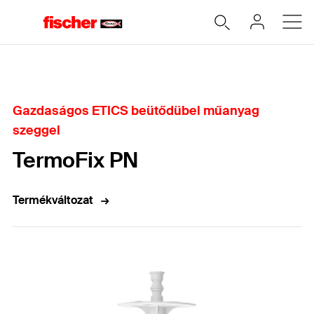
Home
Gazdaságos ETICS beütődübel műanyag
szeggel
TermoFix PN
Termékváltozat