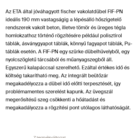
Az ETA által jóváhagyott fischer vakolatdübel FIF-PN
ideális 190 mm vastagságig a lépésálló hőszigetelő
rendszerek vakolt beton, illetve tömör és üreges tégla
homlokzathoz történő rögzítésére például polisztirol
táblák, ásványgyapot táblák, könnyű fagyapot táblák, Pu-
táblák esetén. A FIF-PN egy szürke dübelhüvelyből, egy
nyolcszögletű tárcsából és műanyagszegből áll.
Egyszerű kalapáccsal szerelhető. Ezáltal értékes idő és
költség takarítható meg. Az integrált beütőzár
megakadélyozza a dübel idő előtti terpesztését, így
problémamentes szerelést kapunk. Az üvegszál
megerősítésű szeg csökkenti a hőátadást és
megakadályozza a rögzítési pont utólagos láthatóságát.
7 termékváltozat