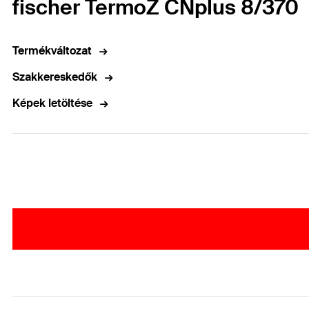
fischer TermoZ CNplus 8/370
Termékváltozat
Szakkereskedők
Képek letöltése