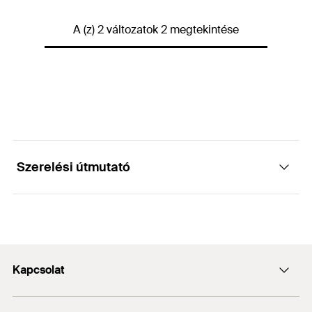
Szín
fehér
Mennyiség
100
db
A (z) 2 változatok 2 megtekintése
Átmérő
(
)
60
mm
d
GTIN (EAN-Code)
4048962314052
Csomagolás
Papírdoboz
Mennyiség
100
db
GTIN (EAN-Code)
4006209461730
Szerelési útmutató
Működése
Kapcsolat
A kerek fedősapkákat kézzel kell behelyezni a
szigetelésbe a szigetelő tányér főlé
Kapcsolat