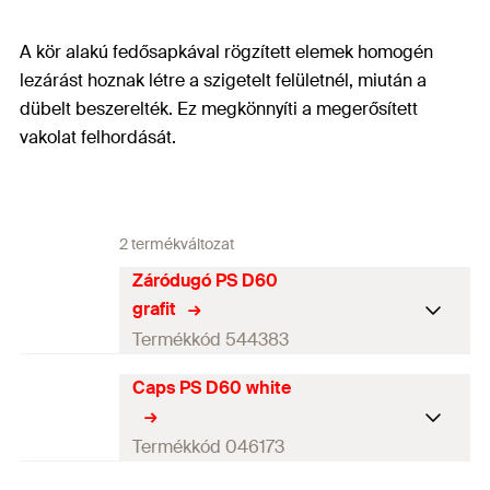
A kör alakú fedősapkával rögzített elemek homogén
lezárást hoznak létre a szigetelt felületnél, miután a
dübelt beszerelték. Ez megkönnyíti a megerősített
vakolat felhordását.
2 termékváltozat
Záródugó PS D60
grafit
Termékkód 544383
Caps PS D60 white
Szín
szürke
Átmérő
(
)
60
mm
d
Termékkód 046173
Csomagolás
Papírdoboz