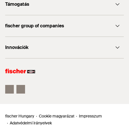
Támogatás
info@fischerhungary.hu
Katalógusok, prospektusok
+36 1 347 9754
fischer group of companies
Műszaki dokumentumok letöltése
Profi App
fischer Consulting
Innovációk
fischertechnik
DUO-Line
ULTRACUT FBS II
FIS EM Plus
fischer Hungary
Cookie magyarázat
Impresszum
Adatvédelmi irányelvek