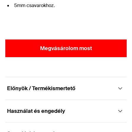
5mm csavarokhoz.
Megvásárolom most
Előnyök / Termékismertető
Használat és engedély
Tányér 5 mm-es csavarokhoz