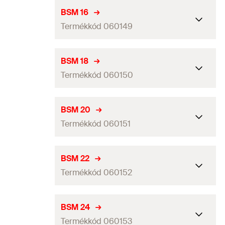
Befogási tartomány
(
)
10
mm
D
BSM 16
Termékkód 060149
Csomagolás
Papírdoboz
Mennyiség
100
db
Befogási tartomány
(
)
16
mm
D
BSM 18
GTIN (EAN-Code)
4006209150160
Termékkód 060150
Csomagolás
Papírdoboz
Mennyiség
50
db
Befogási tartomány
(
)
18
mm
D
BSM 20
GTIN (EAN-Code)
4006209601495
Termékkód 060151
Csomagolás
Papírdoboz
Mennyiség
50
db
Befogási tartomány
(
)
20
mm
D
BSM 22
GTIN (EAN-Code)
4006209601501
Termékkód 060152
Csomagolás
Papírdoboz
Mennyiség
50
db
Befogási tartomány
(
)
22
mm
D
BSM 24
GTIN (EAN-Code)
4006209601518
Termékkód 060153