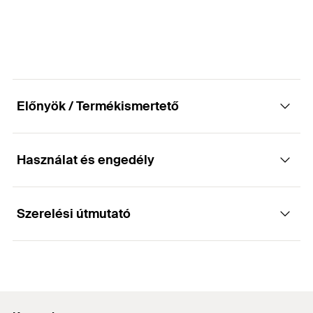
GTIN (EAN-Code)
4006209601709
Előnyök / Termékismertető
Használat és engedély
Előnyök
A nyitott BSM fémbilincs ideális utólagos
Szerelési útmutató
Alkalmazások
csőrögzítésekhez.
A fémbilincs lehetővé teszi a közvetlen
Rögzítéshez:
csőlefogatást és ennek köszönhetően gyorsan és
Működése
könnyen szerelhető.
Elektromos vezetékek