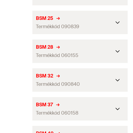
Csomagolás
Papírdoboz
Mennyiség
50
db
Befogási tartomány
(
)
24
mm
D
BSM 25
GTIN (EAN-Code)
4006209601525
Termékkód 090839
Csomagolás
Papírdoboz
Mennyiség
50
db
Befogási tartomány
(
)
25
mm
D
BSM 28
GTIN (EAN-Code)
4006209601532
Termékkód 060155
Csomagolás
Papírdoboz
Mennyiség
50
db
Befogási tartomány
(
)
28
mm
D
BSM 32
GTIN (EAN-Code)
4006209908396
Termékkód 090840
Csomagolás
Papírdoboz
Mennyiség
50
db
Befogási tartomány
(
)
32
mm
D
BSM 37
GTIN (EAN-Code)
4006209601556
Termékkód 060158
Csomagolás
Papírdoboz
Mennyiség
50
db
Befogási tartomány
(
)
37
mm
D