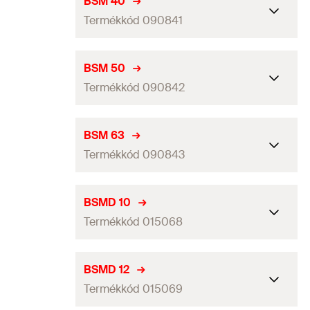
BSM 40
GTIN (EAN-Code)
4006209908402
Termékkód 090841
Csomagolás
Papírdoboz
Mennyiség
25
db
Befogási tartomány
(
)
40
mm
D
BSM 50
GTIN (EAN-Code)
4006209601587
Termékkód 090842
Csomagolás
Papírdoboz
Mennyiség
25
db
Befogási tartomány
(
)
50
mm
D
BSM 63
GTIN (EAN-Code)
4006209908419
Termékkód 090843
Csomagolás
Papírdoboz
Mennyiség
20
db
Befogási tartomány
(
)
63
mm
D
BSMD 10
GTIN (EAN-Code)
4006209908426
Termékkód 015068
Csomagolás
Papírdoboz
Mennyiség
15
db
Befogási tartomány
(
)
10
mm
D
BSMD 12
GTIN (EAN-Code)
4006209908433
Termékkód 015069
Csomagolás
Papírdoboz