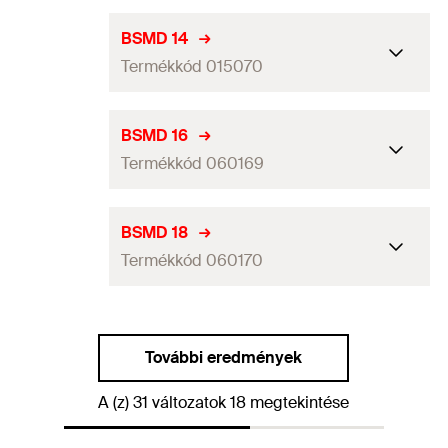
Mennyiség
50
db
Befogási tartomány
(
)
12
mm
D
BSMD 14
GTIN (EAN-Code)
4006209150689
Termékkód 015070
Csomagolás
Papírdoboz
Mennyiség
50
db
Befogási tartomány
(
)
14
mm
D
BSMD 16
GTIN (EAN-Code)
4006209150696
Termékkód 060169
Csomagolás
Papírdoboz
Mennyiség
50
db
Befogási tartomány
(
)
16
mm
D
BSMD 18
GTIN (EAN-Code)
4006209150702
Termékkód 060170
Csomagolás
Papírdoboz
Mennyiség
50
db
Befogási tartomány
(
)
18
mm
D
GTIN (EAN-Code)
4006209601693
További eredmények
Csomagolás
Papírdoboz
A (z) 31 változatok 18 megtekintése
Mennyiség
50
db