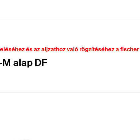
léséhez és az aljzathoz való rögzítéséhez a fischer
F-M alap DF