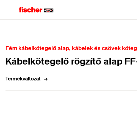
Home
Fém kábelkötegelő alap, kábelek és csövek kötege
Kábelkötegelő rögzítő alap F
Termékváltozat