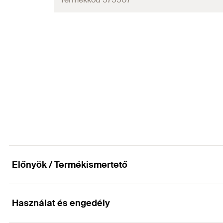
Mennyiség
GTIN (EAN-Code)
Előnyök / Termékismertető
Használat és engedély
Előnyök