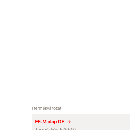
1 termékváltozat
FF-M alap DF
Termékkód 575507