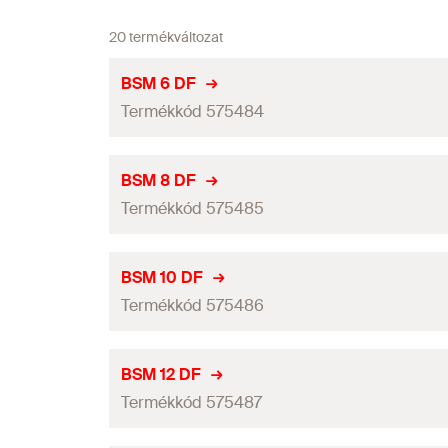
20 termékváltozat
BSM 6 DF
Termékkód 575484
Befogási tartomány
(
)
D
BSM 8 DF
Termékkód 575485
Mennyiség
GTIN (EAN-Code)
Befogási tartomány
(
)
D
BSM 10 DF
Termékkód 575486
Mennyiség
GTIN (EAN-Code)
Befogási tartomány
(
)
D
BSM 12 DF
Termékkód 575487
Mennyiség