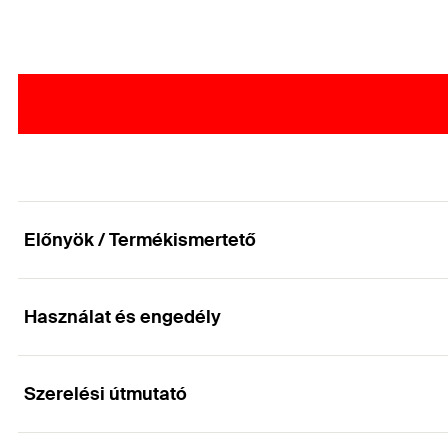
Előnyök / Termékismertető
Használat és engedély
Könnyen szerelhető, zárható csőkapocs, védőcs
Előnyök
Szerelési útmutató
Alkalmazások