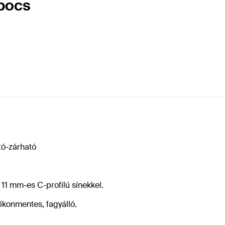
pocs
tó-zárható
11 mm-es C-profilú sínekkel.
ikonmentes, fagyálló.