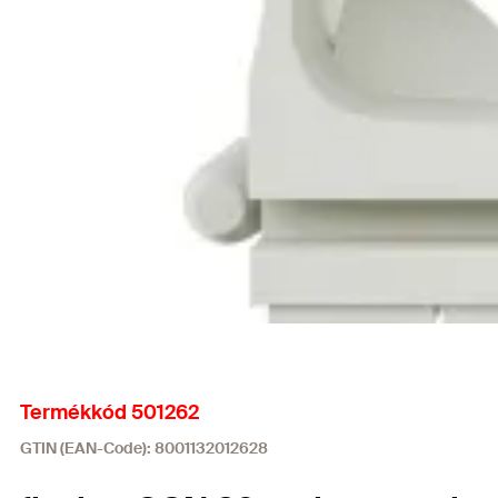
Termékkód 501262
GTIN (EAN-Code): 8001132012628