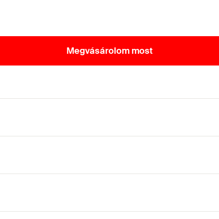
Megvásárolom most
övek rögzítésére