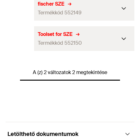
fischer SZE
Termékkód 552149
Csomagolás
Tasak
Toolset for SZE
Termékkód 552150
Mennyiség
1
db
GTIN (EAN-Code)
4048962357417
Csomagolás
—
A (z) 2 változatok 2 megtekintése
Mennyiség
3
db
GTIN (EAN-Code)
4048962357424
Letölthető dokumentumok