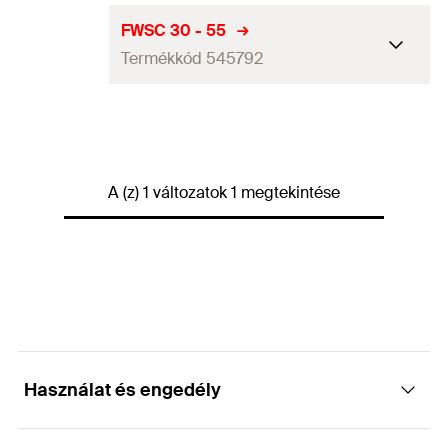
FWSC 30 - 55
Termékkód 545792
Mennyiség
50
db
GTIN (EAN-Code)
4048962324167
A (z) 1 változatok 1 megtekintése
Használat és engedély