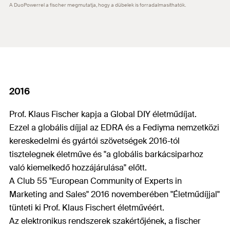
A DuoPowerrel a fischer megmutatja, hogy a dübelek is forradalmasíthatók.
2016
Prof. Klaus Fischer kapja a Global DIY életműdíjat.
Ezzel a globális díjjal az EDRA és a Fediyma nemzetközi
kereskedelmi és gyártói szövetségek 2016-tól
tisztelegnek életműve és "a globális barkácsiparhoz
való kiemelkedő hozzájárulása" előtt.
A Club 55 "European Community of Experts in
Marketing and Sales" 2016 novemberében "Életműdíjjal"
tünteti ki Prof. Klaus Fischert életművéért.
Az elektronikus rendszerek szakértőjének, a fischer