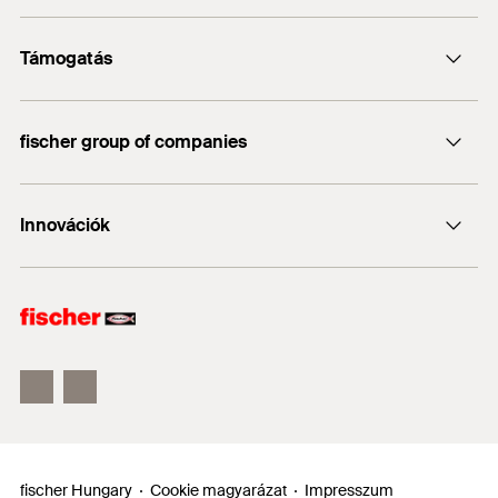
Kapcsolat
Támogatás
info@fischerhungary.hu
Katalógusok, prospektusok
+36 1 347 9754
fischer group of companies
Műszaki dokumentumok letöltése
Profi App
fischer Consulting
Innovációk
fischertechnik
DUO-Line
ULTRACUT FBS II
FIS EM Plus
fischer Hungary
Cookie magyarázat
Impresszum