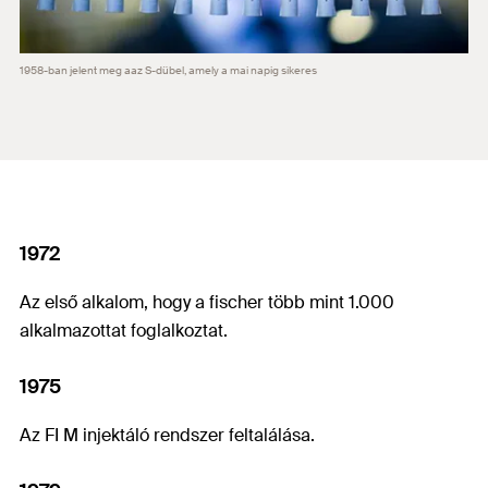
1958-ban jelent meg aaz S-dübel, amely a mai napig sikeres
1972
Az első alkalom, hogy a fischer több mint 1.000
alkalmazottat foglalkoztat.
1975
Az FI M injektáló rendszer feltalálása.