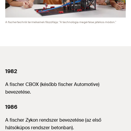
A fischertechnik termékeinek filozófiája: "A technológia megértése játékos módon."
1982
A fischer CBOX (később fischer Automotive)
bevezetése.
1986
A fischer Zykon rendszer bevezetése (az első
hátsókúpos rendszer betonban).