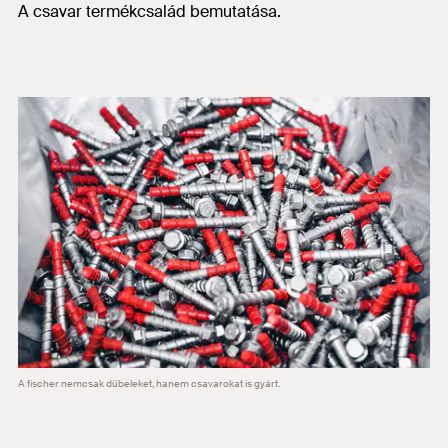
A csavar termékcsalád bemutatása.
A fischer nemcsak dübeleket, hanem csavarokat is gyárt.