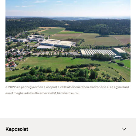
A 2022-es pénzügyi évben a csoport a vállalat történetében először érte el az egymilliárd
eurót meghaladó bruttó árbevételt (1,14 milliárd euró).
Kapcsolat