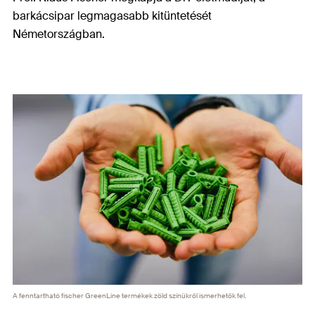
barkácsipar legmagasabb kitüntetését
Németországban.
A fenntartható fischer GreenLine termékek zöld színükről ismerhetők fel.