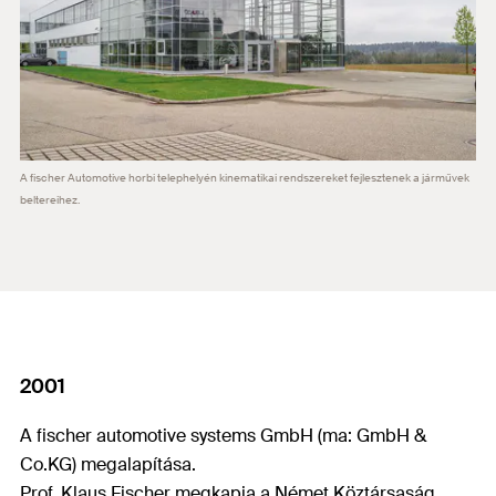
A fischer Automotive horbi telephelyén kinematikai rendszereket fejlesztenek a járművek
beltereihez.
2001
A fischer automotive systems GmbH (ma: GmbH &
Co.KG) megalapítása.
Prof. Klaus Fischer megkapja a Német Köztársaság