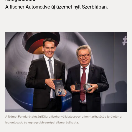
A fischer Automotive új üzemet nyit Szerbiában.
A Német Fenntarthatósági Díjjal a fischer vállalatcsoport a fenntarthatóság területén a
legfontosabb és legnagyobb európai elismerést kapta.