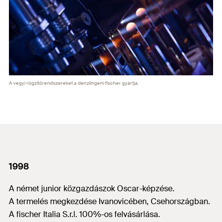
A vegyi rögzítőrendszereket a denzlingeni fischer gyártja.
1998
A német junior közgazdászok Oscar-képzése.
A termelés megkezdése Ivanovicében, Csehországban.
A fischer Italia S.r.l. 100%-os felvásárlása.