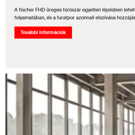
A fischer FHD üreges fúrószár egyetlen lépésben lehetőv
folyamatában, és a furatpor azonnali elszívása hozzájá
További információk