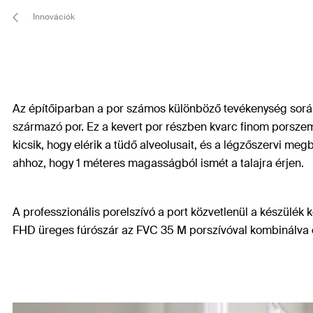
Innovációk
Az építőiparban a por számos különböző tevékenység során 
származó por. Ez a kevert por részben kvarc finom porszem
kicsik, hogy elérik a tüdő alveolusait, és a légzőszervi me
ahhoz, hogy 1 méteres magasságból ismét a talajra érjen.
A professzionális porelszívó a port közvetlenül a készülék
FHD üreges fúrószár az FVC 35 M porszívóval kombinálva