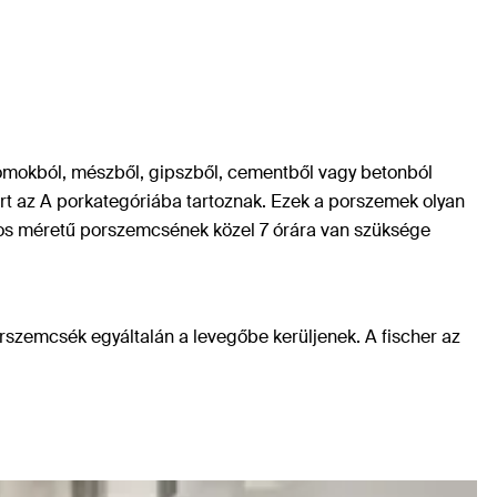
homokból, mészből, gipszből, cementből vagy betonból
rt az A porkategóriába tartoznak. Ezek a porszemek olyan
tlagos méretű porszemcsének közel 7 órára van szüksége
orszemcsék egyáltalán a levegőbe kerüljenek. A fischer az