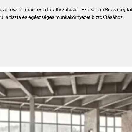
é teszi a fúrást és a furattisztítását. Ez akár 55%-os megtaka
rul a tiszta és egészséges munkakörnyezet biztosításához.