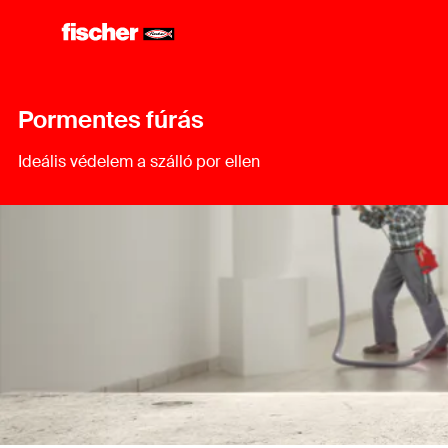
Pormentes fúrás
Ideális védelem a szálló por ellen