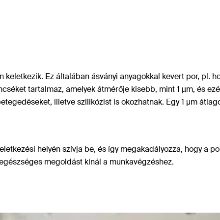
keletkezik. Ez általában ásványi anyagokkal kevert por, pl. 
cséket tartalmaz, amelyek átmérője kisebb, mint 1 µm, és ezé
gbetegedéseket, illetve szilikózist is okozhatnak. Egy 1 μm á
 keletkezési helyén szívja be, és így megakadályozza, hogy a p
 egészséges megoldást kínál a munkavégzéshez.