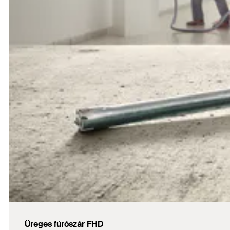
Üreges fúrószár FHD