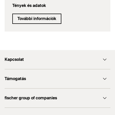
Tények és adatok
További információk
Kapcsolat
Kapcsolat
Támogatás
info@fischerhungary.hu
Katalógusok, prospektusok
+36 1 347 9754
fischer group of companies
Műszaki dokumentumok letöltése
Profi App
fischer Consulting