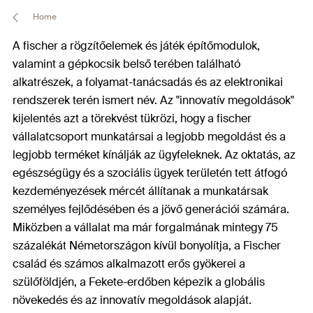
Home
A fischer a rögzítőelemek és játék építőmodulok,
valamint a gépkocsik belső terében található
alkatrészek, a folyamat-tanácsadás és az elektronikai
rendszerek terén ismert név. Az "innovatív megoldások"
kijelentés azt a törekvést tükrözi, hogy a fischer
vállalatcsoport munkatársai a legjobb megoldást és a
legjobb terméket kínálják az ügyfeleknek. Az oktatás, az
egészségügy és a szociális ügyek területén tett átfogó
kezdeményezések mércét állítanak a munkatársak
személyes fejlődésében és a jövő generációi számára.
Miközben a vállalat ma már forgalmának mintegy 75
százalékát Németországon kívül bonyolítja, a Fischer
család és számos alkalmazott erős gyökerei a
szülőföldjén, a Fekete-erdőben képezik a globális
növekedés és az innovatív megoldások alapját.