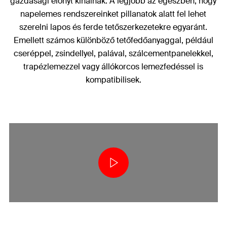
gazdasági előnyt kínálnak. A legjobb az egészben, hogy
napelemes rendszereinket pillanatok alatt fel lehet
szerelni lapos és ferde tetőszerkezetekre egyaránt.
Emellett számos különböző tetőfedőanyaggal, például
cseréppel, zsindellyel, palával, szálcementpanelekkel,
trapézlemezzel vagy állókorcos lemezfedéssel is
kompatibilisek.