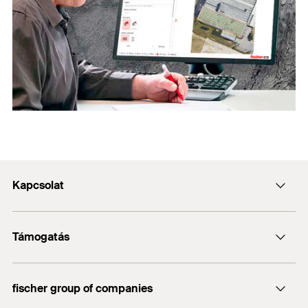
Kapcsolat
Kapcsolat
Támogatás
info@fischerhungary.hu
Katalógusok, prospektusok
+36 1 347 9754
fischer group of companies
Műszaki dokumentumok letöltése