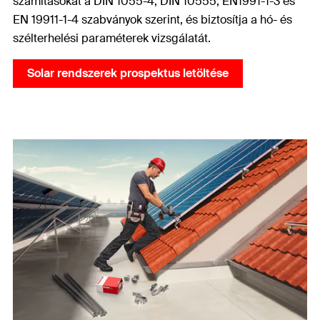
számításokat a DIN 1055-4, DIN 10555, EN1991-1-3 és
EN 19911-1-4 szabványok szerint, és biztosítja a hó- és
szélterhelési paraméterek vizsgálatát.
Solar rendszerek prospektus letöltése