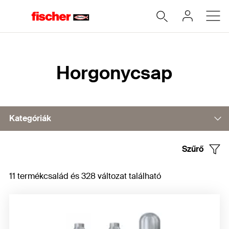
Home
Horgonycsap
Kategóriák
Szűrő
Horgonycsap FAZ II Plus
11 termékcsalád és 328 változat található
Alapcsavar FBN II
Alapcsavar FWA
Tartozékok