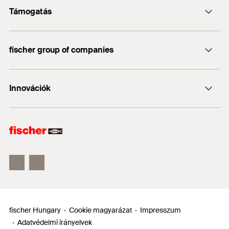
Támogatás
info@fischerhungary.hu
Katalógusok, prospektusok
+36 1 347 9754
fischer group of companies
Műszaki dokumentumok letöltése
Profi App
fischer Consulting
Innovációk
fischertechnik
DUO-Line
ULTRACUT FBS II
FIS EM Plus
fischer Hungary
Cookie magyarázat
Impresszum
Adatvédelmi irányelvek