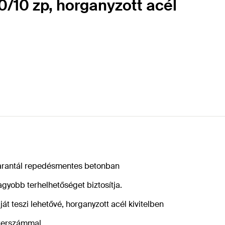
0/10 zp, horganyzott acél
garantál repedésmentes betonban
gyobb terhelhetőséget biztosítja.
át teszi lehetővé, horganyzott acél kivitelben
szerszámmal