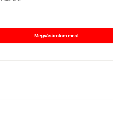
Megvásárolom most
s betonba, ETA minősítéssel