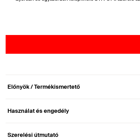
Előnyök / Termékismertető
Használat és engedély
A gazdaságos rögzítési megoldás, repedésmente
Előnyök
Szerelési útmutató