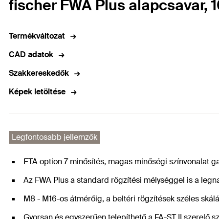
fischer FWA Plus alapcsavar, 1
Termékváltozat
CAD adatok
Szakkereskedők
Képek letöltése
Legfontosabb jellemzők
ETA option 7 minősítés, magas minőségi színvonalat 
Az FWA Plus a standard rögzítési mélységgel is a legna
M8 - M16-os átmérőig, a beltéri rögzítések széles skáláj
Gyorsan és egyszerűen telepíthető a FA-ST II szerelő 