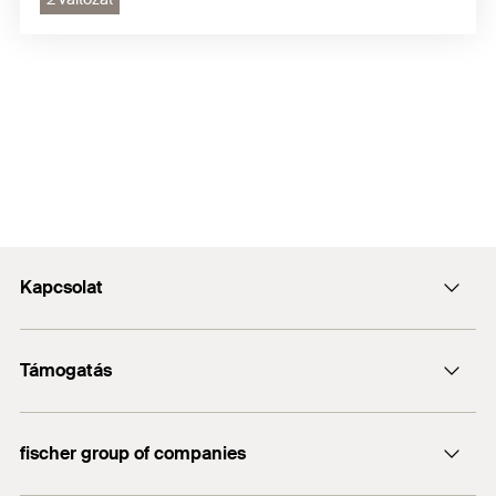
Kapcsolat
Kapcsolat
Támogatás
info@fischerhungary.hu
Katalógusok, prospektusok
+36 1 347 9754
fischer group of companies
Műszaki dokumentumok letöltése