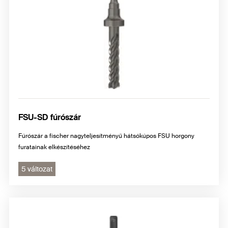
FSU-SD fúrószár
Fúrószár a fischer nagyteljesítményű hátsókúpos FSU horgony
furatainak elkészítéséhez
5 változat