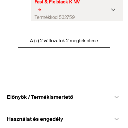
Fast & Fix black K NV
Csomagolás
Bliszter kártya
Mennyiség
8
db
Termékkód 532759
GTIN (EAN-Code)
4048962218756
Csomagolás
Bliszter kártya
A (z) 2 változatok 2 megtekintése
Mennyiség
8
db
GTIN (EAN-Code)
4048962218749
Előnyök / Termékismertető
Használat és engedély
Előnyök