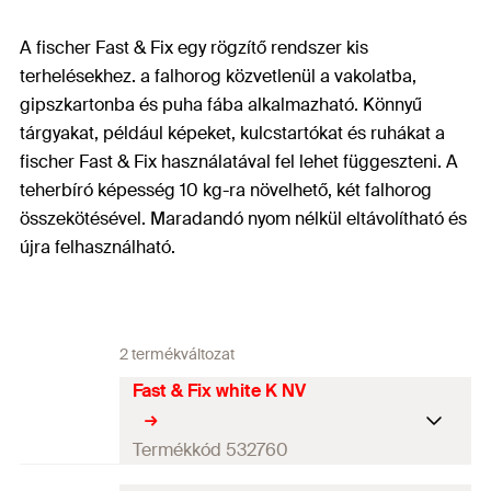
A fischer Fast & Fix egy rögzítő rendszer kis
terhelésekhez. a falhorog közvetlenül a vakolatba,
gipszkartonba és puha fába alkalmazható. Könnyű
tárgyakat, például képeket, kulcstartókat és ruhákat a
fischer Fast & Fix használatával fel lehet függeszteni. A
teherbíró képesség 10 kg-ra növelhető, két falhorog
összekötésével. Maradandó nyom nélkül eltávolítható és
újra felhasználható.
2 termékváltozat
Fast & Fix white K NV
Termékkód 532760