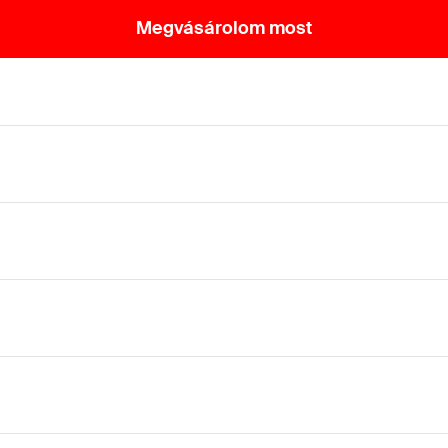
Megvásárolom most
pács nélkül
a munkaigényt és megakadályozza a szennyeződéseket.