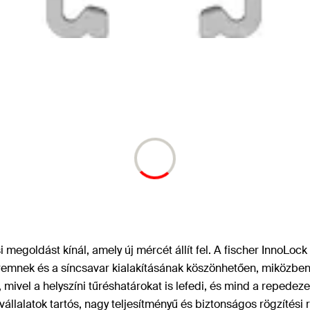
i megoldást kínál, amely új mércét állít fel. A fischer InnoLoc
peremnek és a síncsavar kialakításának köszönhetően, miközbe
s, mivel a helyszíni tűréshatárokat is lefedi, és mind a reped
vállalatok tartós, nagy teljesítményű és biztonságos rögzítési