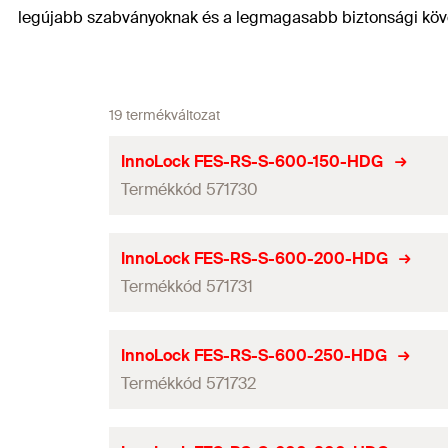
legújabb szabványoknak és a legmagasabb biztonsági kö
19 termékváltozat
InnoLock FES-RS-S-600-150-HDG
Termékkód 571730
ETA engedély
InnoLock FES-RS-S-600-200-HDG
Termékkód 571731
Hosszúság
(
)
l
Szélesség
ETA engedély
InnoLock FES-RS-S-600-250-HDG
Magasság
Termékkód 571732
Hosszúság
(
)
l
Vastagság
Szélesség
ETA engedély