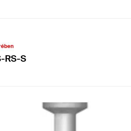
erében
S-RS-S