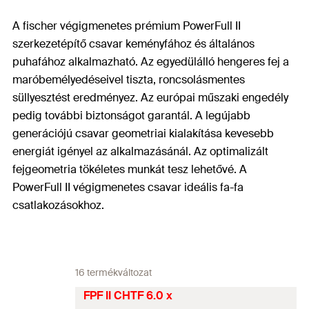
A fischer végigmenetes prémium PowerFull II
szerkezetépítő csavar keményfához és általános
puhafához alkalmazható. Az egyedülálló hengeres fej a
maróbemélyedéseivel tiszta, roncsolásmentes
süllyesztést eredményez. Az európai műszaki engedély
pedig további biztonságot garantál. A legújabb
generációjú csavar geometriai kialakítása kevesebb
energiát igényel az alkalmazásánál. Az optimalizált
fejgeometria tökéletes munkát tesz lehetővé. A
PowerFull II végigmenetes csavar ideális fa-fa
csatlakozásokhoz.
16 termékváltozat
FPF II CHTF 6.0 x