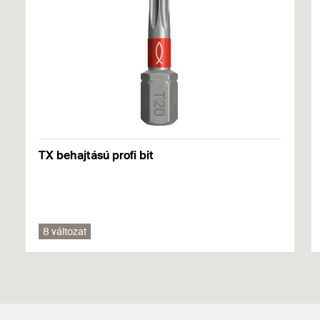
csavarozható egy hosszú behajtóhegy
segítségével.
DOP - Declaration of
Performance
Az új csavargeometria jelentősen javítja a kihúzási
PDF,
DoP No. W0010
értékeket és optimalizálja a becsavarási
nyomatékot.
Declaration of Performance for fischer PowerFull II screws
Készült 2022. 09. 15.
TX behajtású profi bit
Marketing Documents
PDF,
8 változat
PowerFull II. For economical connections of load-bearing
wood constructions.