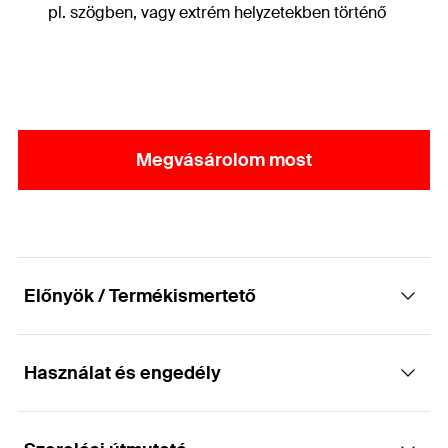
pl. szögben, vagy extrém helyzetekben történő
behajtáskor is.
Megvásárolom most
Előnyök / Termékismertető
Használat és engedély
Teherhordó faszerkezetek gazdaságos
csatlakoztatásához.