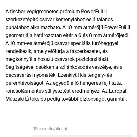
A fischer végigmenetes prémium PowerFull II
szerkezetépítő csavar keményfához és általános
puhafához alkalmazható. A 10 mm átmérőjű PowerFull II
geometriája határozottan eltér a 6 és 8 mm átmérőjétől.
A 10 mm-es átmérőjű csavar speciális fúróheggyel
rendelkezik, amely előfúrja a faszerkezetet, és
megkönnyíti a hosszú csavarok pozicionálását.
Segítségével csökken a szilánkosodás veszélye, és a
becsavarási nyomaték. Ezenkívül kis tengely- és
peremtávolságot. Az egyedülálló hengeres fej tiszta,
roncsolásmentes süllyesztést eredményez. Az Európai
Műszaki Értékelés pedig további biztonságot garantál.
10 termékváltozat