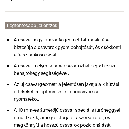
Legfontosabb jellemzők
A csavarhegy innovatív geometriai kialakítása
biztosítja a csavarok gyors behajtását, és csökkenti
a fa szilánkosodását.
A csavar mélyen a fába csavarozható egy hosszú
behajtóhegy segítségével.
Az új csavargeometria jelentősen javítja a kihúzási
értékeket és optimalizálja a becsavarási
nyomatékot.
A 10 mm-es átmérőjű csavar speciális fúróheggyel
rendelkezik, amely előfúrja a faszerkezetet, és
megkönnyíti a hosszú csavarok pozicionálását.