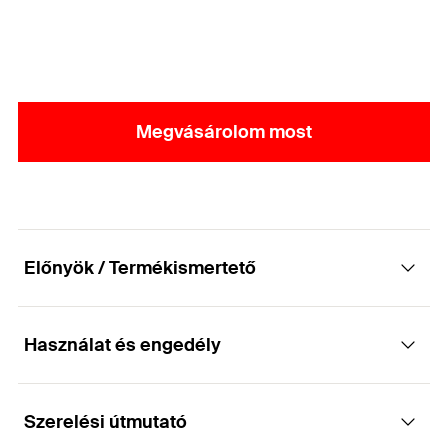
Megvásárolom most
Előnyök / Termékismertető
Használat és engedély
Teherhordó faszerkezetek gazdaságos
csatlakoztatásához.
Szerelési útmutató
Engedély