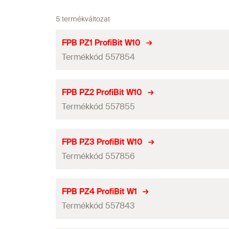
5 termékváltozat
FPB PZ1 ProfiBit W10
Termékkód 557854
Behajtás
FPB PZ2 ProfiBit W10
Termékkód 557855
Hosszúság
(
)
l
Tartalom
Behajtás
FPB PZ3 ProfiBit W10
Mennyiség
Termékkód 557856
Hosszúság
(
)
l
GTIN (EAN-Code)
Tartalom
Behajtás
FPB PZ4 ProfiBit W1
Mennyiség
Termékkód 557843
Hosszúság
(
)
l
GTIN (EAN-Code)