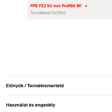
Tartalom
Behajtás
FPB PZ2 50 mm ProfiBit W1
Mennyiség
Termékkód 557842
Hosszúság
(
)
l
GTIN (EAN-Code)
Tartalom
Behajtás
Mennyiség
Hosszúság
(
)
l
GTIN (EAN-Code)
Tartalom
Mennyiség
GTIN (EAN-Code)
Előnyök / Termékismertető
Használat és engedély
Előnyök