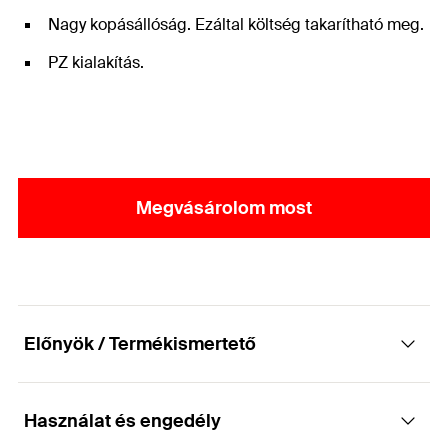
Nagy kopásállóság. Ezáltal költség takarítható meg.
PZ kialakítás.
Megvásárolom most
Előnyök / Termékismertető
Használat és engedély
Profi bit PZ behajtással