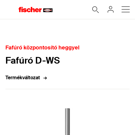
Home
Fafúró központosító heggyel
Fafúró D-WS
Termékváltozat