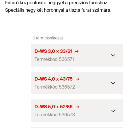
Fafúró központosító heggyel a precíziós fúráshoz.
Speciális hegy két horonnyal a tiszta furat számára.
10 termékváltozat
D-WS 3,0 x 33/61
Termékkód 536571
Fúróátmérő
(
)
3
mm
d
D-WS 4,0 x 43/75
0
Termékkód 536572
Teljes hosszúság
(
)
61
mm
l
Munkahossz
33
mm
Fúróátmérő
(
)
4
mm
d
D-WS 5,0 x 52/86
0
Csomagolás
—
Termékkód 536573
Teljes hosszúság
(
)
75
mm
l
Mennyiség
1
db