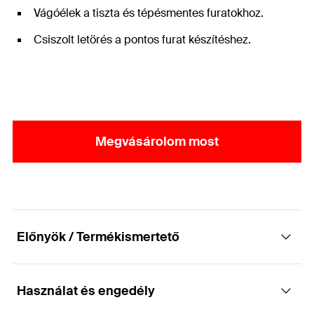
Vágóélek a tiszta és tépésmentes furatokhoz.
Csiszolt letörés a pontos furat készítéshez.
Megvásárolom most
Előnyök / Termékismertető
Használat és engedély
Fafúró központosító heggyel