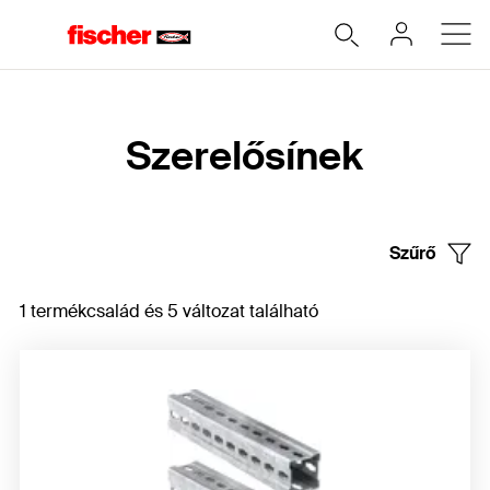
Home
Szerelősínek
Szűrő
1 termékcsalád és 5 változat található