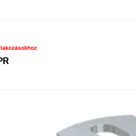
atlakozásokhoz
PR