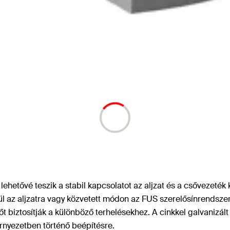
ehetővé teszik a stabil kapcsolatot az aljzat és a csővezeték
l az aljzatra vagy közvetett módon az FUS szerelősínrendszerr
biztosítják a különböző terhelésekhez. A cinkkel galvanizált k
környezetben történő beépítésre.