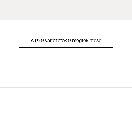
)
empf.
A (z) 9 változatok 9 megtekintése
)
empf.
)
empf.
)
empf.