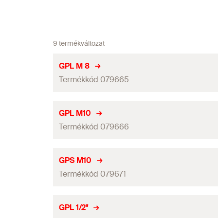
9 termékváltozat
GPL M 8
Termékkód 079665
Menet
(
)
A
GPL M10
Termékkód 079666
Hosszúság
Szélesség
(
)
B
Menet
(
)
A
GPS M10
Furattávolság
(
)
Termékkód 079671
L1
Hosszúság
Oválfurat
(
)
L x s
Szélesség
(
)
B
Menet
(
)
A
GPL 1/2"
Vastagság
(
)
S