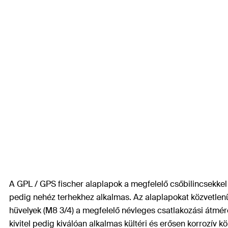
A GPL / GPS fischer alaplapok a megfelelő csőbilincsekkel l
pedig nehéz terhekhez alkalmas. Az alaplapokat közvetlenü
hüvelyek (M8 3/4) a megfelelő névleges csatlakozási átmérőt 
kivitel pedig kiválóan alkalmas kültéri és erősen korrozív 