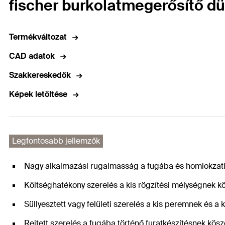
fischer burkolatmegerősítő d
Termékváltozat
CAD adatok
Szakkereskedők
Képek letöltése
Legfontosabb jellemzők
Nagy alkalmazási rugalmasság a fugába és homlokzati 
Költséghatékony szerelés a kis rögzítési mélységnek k
Süllyesztett vagy felületi szerelés a kis peremnek és a
Rejtett szerelés a fugába történő furatkészítésnek kös