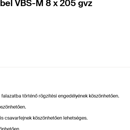
übel VBS-M 8 x 205 gvz
falazatba történő rögzítési engedélyének köszönhetően.
öszönhetően.
 kis csavarfejnek köszönhetően lehetséges.
zönhetően.