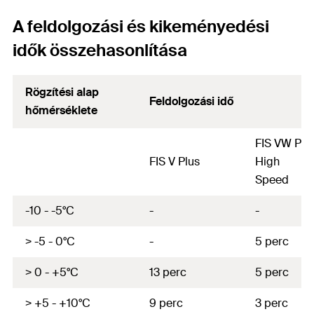
A feldolgozási és kikeményedési
idők összehasonlítása
Rögzítési alap
Feldolgozási idő
hőmérséklete
FIS VW Plu
FIS V Plus
High
Speed
-10 - -5°C
-
-
> -5 - 0°C
-
5
perc
> 0 - +5°C
13 perc
5
perc
> +5 - +10°C
9
perc
3
perc