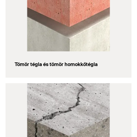
Tömör tégla és tömör homokkőtégla