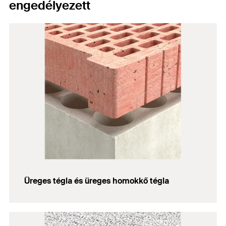
engedélyezett
Üreges tégla és üreges homokkő tégla