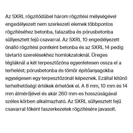
Az SXRL rögzítődübel három rögzítési mélységével
engedélyezett nem szerkezeti elemek többpontos
rögzítéséhez betonba, falazatba és pórusbetonba
süllyesztett fejű csavarral. Az SXRL 10 engedélyezett
önálló rögzítési pontként betonba és az SXRL 14 pedig
távtartó szerelésekhez homlokzatoknál. Üreges
tégláknál a két terpesztőzóna egyenletesen ossza el a
terhelést; pórusbetonba és tömör építőanyagokba
egységesen egy terpesztőzónát képeznek. Ezáltal kitűnő
terhelhetőségi értékek érhetőek el. A 8 mm, 10 mm és 14
mm átmérőjével és akár 260 mm-es hosszúságával
széles körben alkalmazható. Az SXRL süllyesztett fejű
csavarral főként faszerkezetek rögzítésére javasolt.