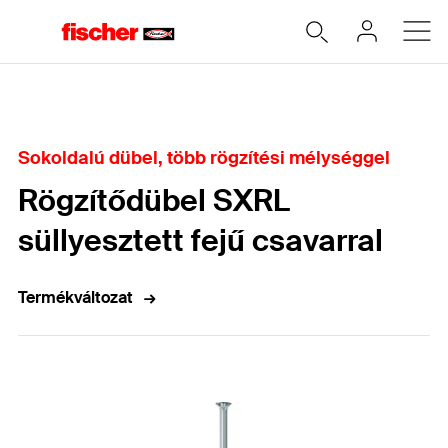
Home
Sokoldalú dübel, több rögzítési mélységgel
Rögzítődübel SXRL
süllyesztett fejű csavarral
Termékváltozat