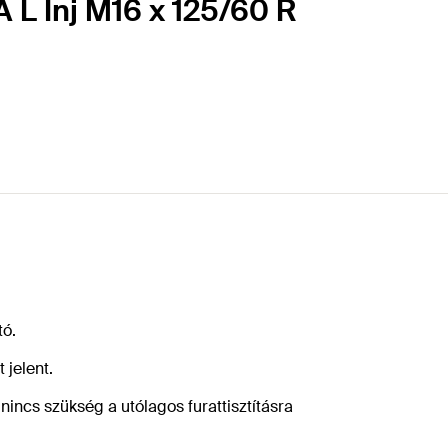
 L Inj M16 x 125/60 R
ó.
 jelent.
nincs szükség a utólagos furattisztításra