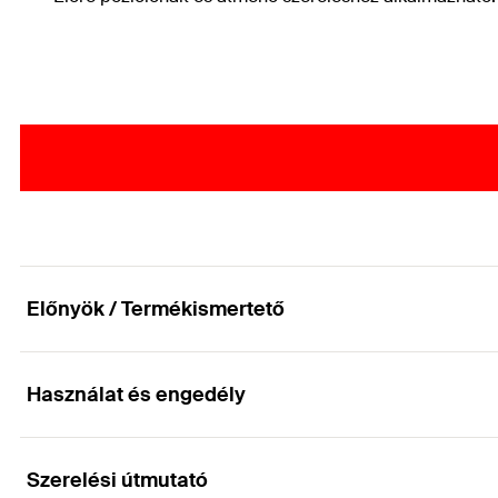
Előnyök / Termékismertető
Használat és engedély
Gazdaságos megoldás repedéses betonnál
Előnyök
Szerelési útmutató