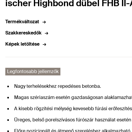
ischer Highbond dübel FHB II-A
Termékváltozat
Szakkereskedők
Képek letöltése
Legfontosabb jellemzők
Nagy terhelésekhez repedéses betonba.
Magas szériaszám esetén gazdaságosan alaklamazhat
A kisebb rögzítési mélység kevesebb fúrási erőfeszítést
Üreges, belső porelszívásos fúrószár használat esetén 
Előre pozícionált és átmenő szereléshez alkalmazható.