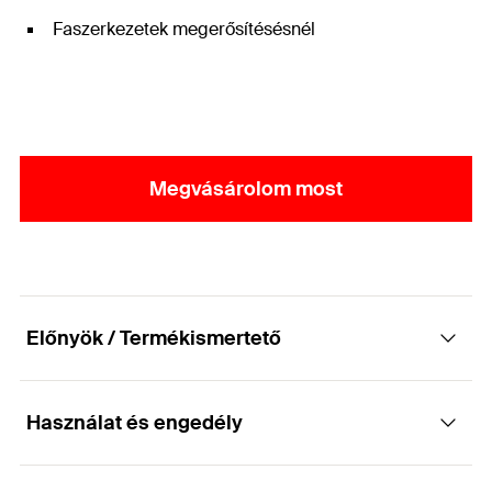
Faszerkezetek megerősítésésnél
Megvásárolom most
Előnyök / Termékismertető
Használat és engedély
Központosítja a beragasztott menetes szárat