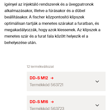
igényel az injektáló rendszerek és a üvegpatronok
alkalmazásakor, illetve a fúrásakor és a dübel
beállításakor. A fischer központosító klipszek
optimálisan tartják a menetes szárakat a furatban, és
megakadályozzák, hogy azok kiessenek. Az klipszek a
menetes szár és a furat fala között helyezik el a
behelyezése után.
12 termékváltozat
DD-S M12
Termékkód 563721
Menet
(
)
M12
M
DD-S M16
Termékkód 563723