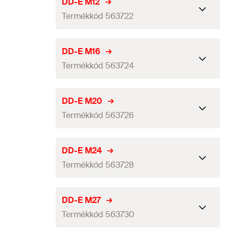
M
DD-E M12
Mennyiség
100
db
Termékkód 563722
Menet
30
mm
GTIN (EAN-Code)
4048962455595
Anyag
Poliamid / Nylon
Menet
(
)
M12
M
DD-E M16
Mennyiség
100
db
Termékkód 563724
Menet
12
mm
GTIN (EAN-Code)
4048962455618
Anyag
Poliamid / Nylon
Menet
(
)
M16
M
DD-E M20
Mennyiség
100
db
Termékkód 563726
Menet
16
mm
GTIN (EAN-Code)
4048962455526
Anyag
Poliamid / Nylon
Menet
(
)
M20
M
DD-E M24
Mennyiség
100
db
Termékkód 563728
Menet
20
mm
GTIN (EAN-Code)
4048962455540
Anyag
Poliamid / Nylon
Menet
(
)
M24
M
DD-E M27
Mennyiség
100
db
Termékkód 563730
Menet
24
mm