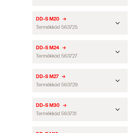
Menet
12
mm
Anyag
Poliamid / Nylon
Menet
(
)
M16
M
DD-S M20
Mennyiség
100
db
Termékkód 563725
Menet
16
mm
GTIN (EAN-Code)
4048962455519
Anyag
Poliamid / Nylon
Menet
(
)
M20
M
DD-S M24
Mennyiség
100
db
Termékkód 563727
Menet
20
mm
GTIN (EAN-Code)
4048962455533
Anyag
Poliamid / Nylon
Menet
(
)
M24
M
DD-S M27
Mennyiség
100
db
Termékkód 563729
Menet
24
mm
GTIN (EAN-Code)
4048962455557
Anyag
Poliamid / Nylon
Menet
(
)
M27
M
DD-S M30
Mennyiség
100
db
Termékkód 563731
Menet
27
mm
GTIN (EAN-Code)
4048962455571
Anyag
Poliamid / Nylon
Menet
(
)
M30