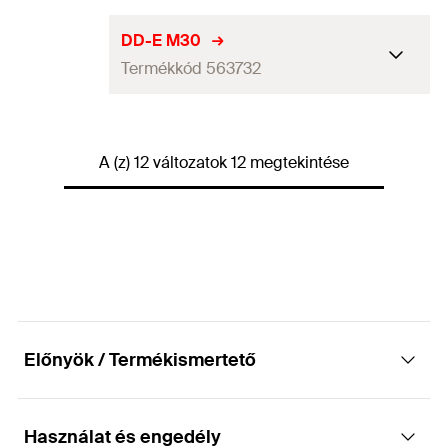
GTIN (EAN-Code)
4048962455564
Anyag
Poliamid / Nylon
Menet
(
)
M27
M
DD-E M30
Mennyiség
100
db
Termékkód 563732
Menet
27
mm
GTIN (EAN-Code)
4048962455588
Anyag
Poliamid / Nylon
Menet
(
)
M30
M
Mennyiség
100
db
A (z) 12 változatok 12 megtekintése
Menet
30
mm
GTIN (EAN-Code)
4048962455601
Anyag
Poliamid / Nylon
Mennyiség
100
db
GTIN (EAN-Code)
4048962455625
Előnyök / Termékismertető
Használat és engedély