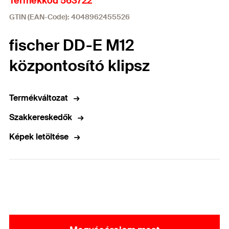
Termékkód 563722
GTIN (EAN-Code): 4048962455526
fischer DD-E M12
központosító klipsz
Termékváltozat
Szakkereskedők
Képek letöltése