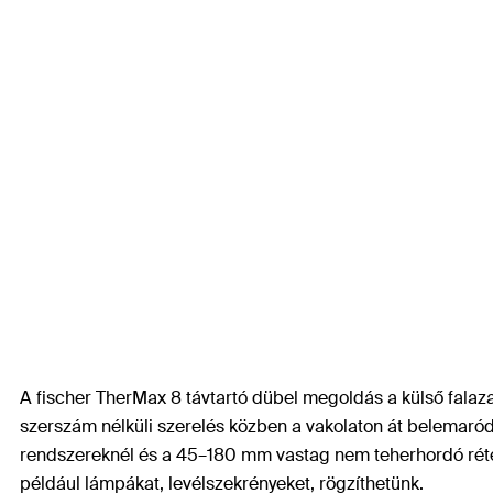
A fischer TherMax 8 távtartó dübel megoldás a külső falaz
szerszám nélküli szerelés közben a vakolaton át belemaród
rendszereknél és a 45–180 mm vastag nem teherhordó réte
például lámpákat, levélszekrényeket, rögzíthetünk.