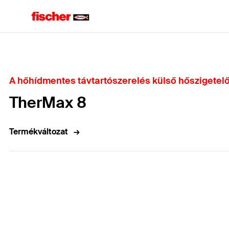
Home
A hőhídmentes távtartószerelés külső hőszigetel
TherMax 8
Termékváltozat