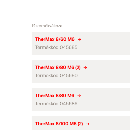
12 termékváltozat
TherMax 8/60 M6
Termékkód 045685
Fúróátmérő
(
)
d
TherMax 8/80 M6 (2)
0
Termékkód 045680
Furatmélység
(
)
h
0
Hasznos hossz
(
)
e
Fúróátmérő
(
)
d
TherMax 8/80 M6
0
Rögzítési mélység
(
)
Termékkód 045686
h
ef
Furatmélység
(
)
h
0
Fedősapka-ø
(
)
ADK
Hasznos hossz
(
)
e
Fúróátmérő
(
)
d
TherMax 8/100 M6 (2)
0
Kulcsnyílás