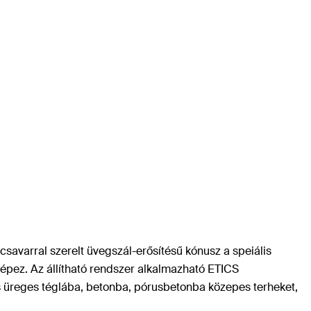
savarral szerelt üvegszál-erősítésű kónusz a speiális
épez. Az állítható rendszer alkalmazható ETICS
 üreges téglába, betonba, pórusbetonba közepes terheket,