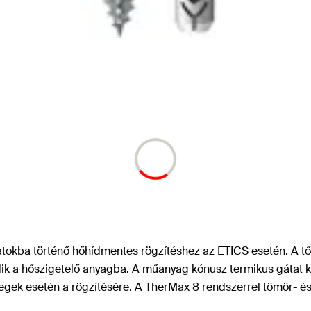
atokba történő hőhídmentes rögzítéshez az ETICS esetén. A tőc
ik a hőszigetelő anyagba. A műanyag kónusz termikus gátat k
gek esetén a rögzítésére. A TherMax 8 rendszerrel tömör- és