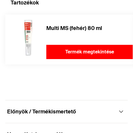
Tartozékok
Multi MS (fehér) 80 ml
Termék megtekintése
Előnyök / Termékismertető