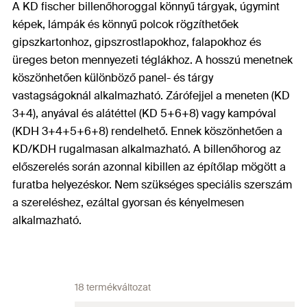
A KD fischer billenőhoroggal könnyű tárgyak, úgymint
képek, lámpák és könnyű polcok rögzíthetőek
gipszkartonhoz, gipszrostlapokhoz, falapokhoz és
üreges beton mennyezeti téglákhoz. A hosszú menetnek
köszönhetően különböző panel- és tárgy
vastagságoknál alkalmazható. Zárófejjel a meneten (KD
3+4), anyával és alátéttel (KD 5+6+8) vagy kampóval
(KDH 3+4+5+6+8) rendelhető. Ennek köszönhetően a
KD/KDH rugalmasan alkalmazható. A billenőhorog az
előszerelés során azonnal kibillen az építőlap mögött a
furatba helyezéskor. Nem szükséges speciális szerszám
a szereléshez, ezáltal gyorsan és kényelmesen
alkalmazható.
18 termékváltozat