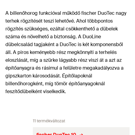
A billenőhorog funkcióval működő fischer DuoTec nagy
terhek rögzítését teszi lehetővé. Ahol többpontos
rögzítés szükséges, ezáltal csökkenthető a dübelek
száma és növelhető a biztonság. A DuoLine
dübelcsalád tagjaként a DuoTec is két komponensből
áll. A piros keményebb rész megkönnyíti a terhelés
eloszlását, míg a szürke lágyabb rész viszi át a azt az
építőanyagra és rásimul a felületre megakadályozva a
gipszkarton károsodását. Építőlapoknál
billenőhorogként, míg tömör építőanyagoknál
feszítődübelként viselkedik.
11 termékváltozat
fischer DuoTec 10