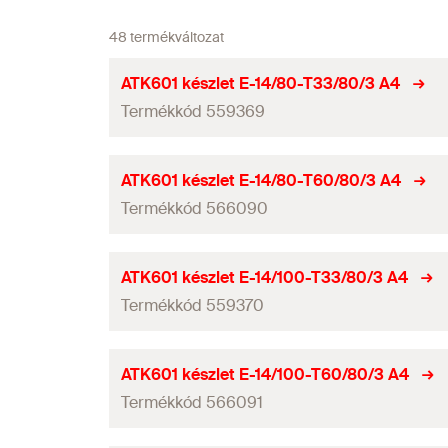
48 termékváltozat
ATK601 készlet E-14/80-T33/80/3 A4
Termékkód 559369
Hosszúság
ATK601 készlet E-14/80-T60/80/3 A4
Termékkód 566090
Szélesség
Magasság
(
)
H
Hosszúság
ATK601 készlet E-14/100-T33/80/3 A4
Vastagság
Termékkód 559370
Szélesség
Furatkiosztás
Magasság
(
)
H
Hosszúság
ATK601 készlet E-14/100-T60/80/3 A4
Furatkiosztási profil
Vastagság
Termékkód 566091
Szélesség
Fúróátmérő
(
)
d
0
Furatkiosztás