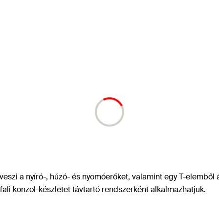
veszi a nyíró-, húzó- és nyomóerőket, valamint egy T-elemből á
fali konzol-készletet távtartó rendszerként alkalmazhatjuk.