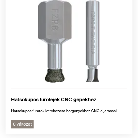
Hátsókúpos fúrófejek CNC gépekhez
Hátsókúpos furatok létrehozása horgonyokhoz CNC eljárással
8 változat