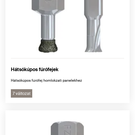
Hátsókúpos fúrófejek
Hátsókúpos fúrófej homlokzati panelekhez
7 változat