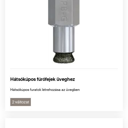
Hátsókúpos fúrófejek üveghez
Hátsókúpos furatok létrehozása az üvegben
2 változat