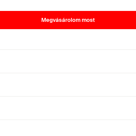
Megvásárolom most
lokzatokon klipszekkel.
.
éséhez klipszekkel átszellőztetett homlokzatoknál.