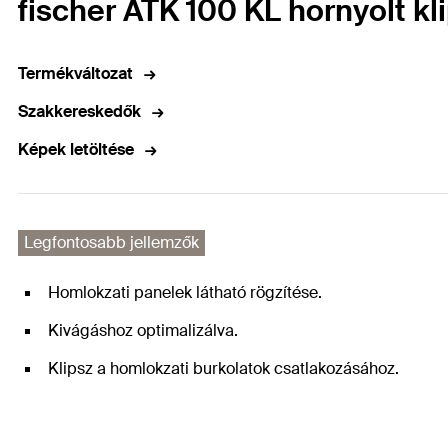
fischer ATK 100 KL hornyolt k
Termékváltozat
Szakkereskedők
Képek letöltése
Legfontosabb jellemzők
Homlokzati panelek látható rögzítése.
Kivágáshoz optimalizálva.
Klipsz a homlokzati burkolatok csatlakozásához.