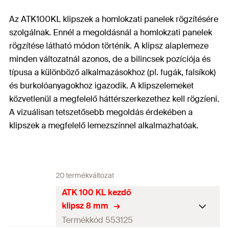
Az ATK100KL klipszek a homlokzati panelek rögzítésére
szolgálnak. Ennél a megoldásnál a homlokzati panelek
rögzítése látható módon történik. A klipsz alaplemeze
minden változatnál azonos, de a bilincsek pozíciója és
típusa a különböző alkalmazásokhoz (pl. fugák, falsíkok)
és burkolóanyagokhoz igazodik. A klipszelemeket
közvetlenül a megfelelő háttérszerkezethez kell rögzíeni.
A vizuálisan tetszetősebb megoldás érdekében a
klipszek a megfelelő lemezszínnel alkalmazhatóak.
20 termékváltozat
ATK 100 KL kezdő
klipsz 8 mm
Termékkód 553125