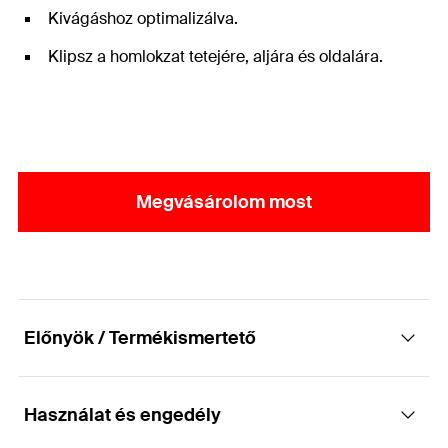
Kivágáshoz optimalizálva.
Klipsz a homlokzat tetejére, aljára és oldalára.
Megvásárolom most
Előnyök / Termékismertető
Használat és engedély
Panelek látható rögzítéséhez átszellőztetett