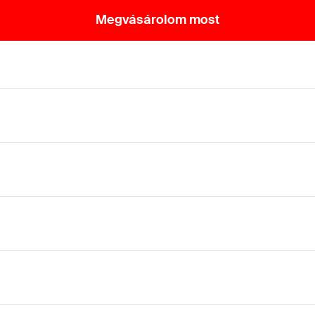
Megvásárolom most
 burkolatok rejtett rögzítéséhez átszellőztetett hom
tt rögzítését és a kerámialapok látható rögzítését.
ó rögzítéséhez, valamint terrakotta burkolatok rejtett rögzíté