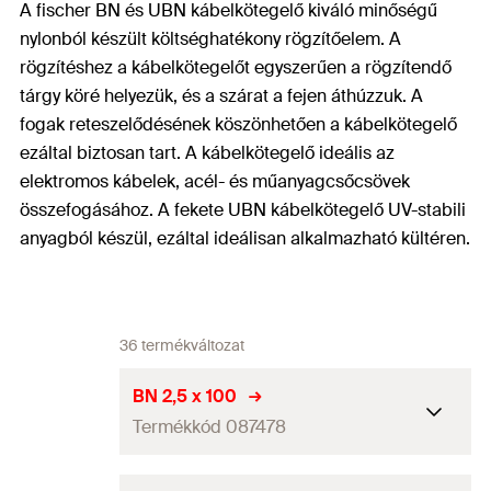
A fischer BN és UBN kábelkötegelő kiváló minőségű
nylonból készült költséghatékony rögzítőelem. A
rögzítéshez a kábelkötegelőt egyszerűen a rögzítendő
tárgy köré helyezük, és a szárat a fejen áthúzzuk. A
fogak reteszelődésének köszönhetően a kábelkötegelő
ezáltal biztosan tart. A kábelkötegelő ideális az
elektromos kábelek, acél- és műanyagcsőcsövek
összefogásához. A fekete UBN kábelkötegelő UV-stabili
anyagból készül, ezáltal ideálisan alkalmazható kültéren.
36 termékváltozat
BN 2,5 x 100
Termékkód 087478