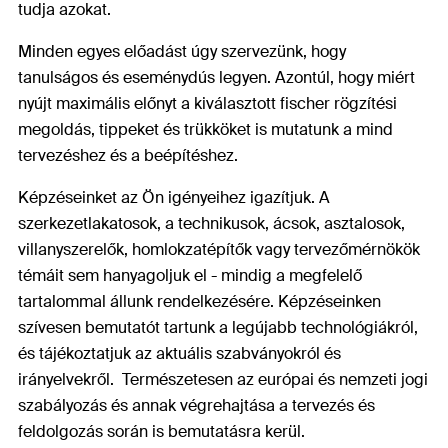
tudja azokat.
Minden egyes előadást úgy szervezünk, hogy
tanulságos és eseménydús legyen. Azontúl, hogy miért
nyújt maximális előnyt a kiválasztott fischer rögzítési
megoldás, tippeket és trükköket is mutatunk a mind
tervezéshez és a beépítéshez.
Képzéseinket az Ön igényeihez igazítjuk. A
szerkezetlakatosok, a technikusok, ácsok, asztalosok,
villanyszerelők, homlokzatépítők vagy tervezőmérnökök
témáit sem hanyagoljuk el - mindig a megfelelő
tartalommal állunk rendelkezésére. Képzéseinken
szívesen bemutatót tartunk a legújabb technológiákról,
és tájékoztatjuk az aktuális szabványokról és
irányelvekről. Természetesen az európai és nemzeti jogi
szabályozás és annak végrehajtása a tervezés és
feldolgozás során is bemutatásra kerül.